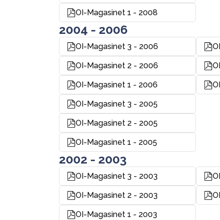
OI-Magasinet 1 - 2008
2004 - 2006
OI-Magasinet 3 - 2006
O
OI-Magasinet 2 - 2006
O
OI-Magasinet 1 - 2006
O
OI-Magasinet 3 - 2005
OI-Magasinet 2 - 2005
OI-Magasinet 1 - 2005
2002 - 2003
OI-Magasinet 3 - 2003
O
OI-Magasinet 2 - 2003
O
OI-Magasinet 1 - 2003