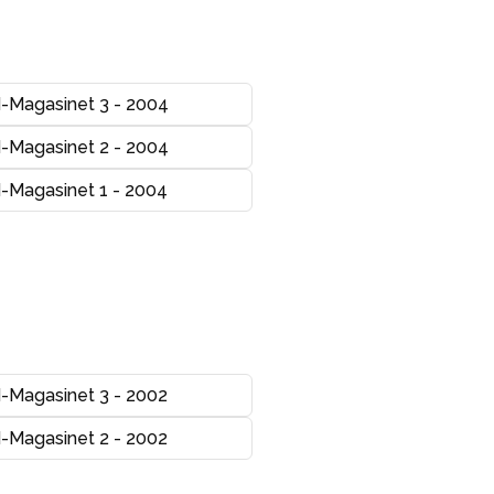
I-Magasinet 3 - 2004
I-Magasinet 2 - 2004
I-Magasinet 1 - 2004
I-Magasinet 3 - 2002
I-Magasinet 2 - 2002