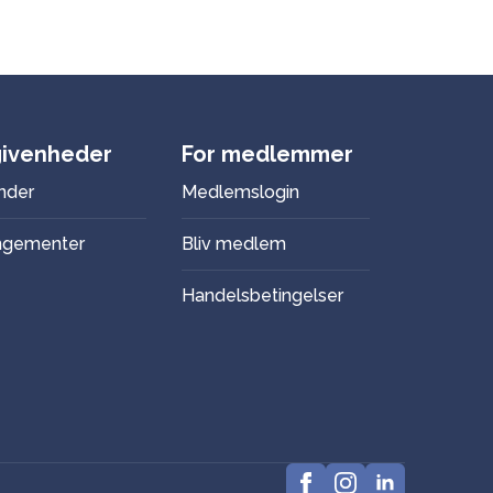
ivenheder
For medlemmer
nder
Medlemslogin
ngementer
Bliv medlem
Handelsbetingelser