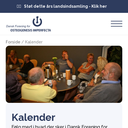
Støt dette års landsindsamling - Klik her
Forside
/
Kalender
Kalender
Følg med i hvad der sker i Dansk Forening for