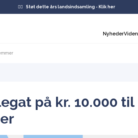
Støt dette års landsindsamling - Klik her
Nyheder
Vide
dlemmer
legat på kr. 10.000 til
er