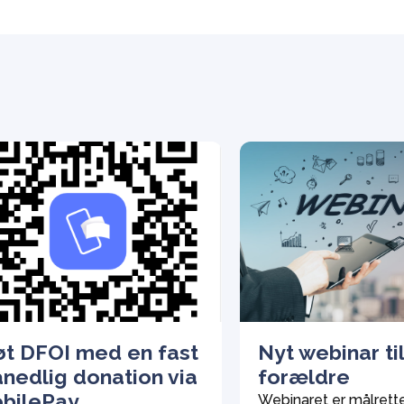
øt DFOI med en fast
Nyt webinar til
nedlig donation via
forældre
bilePay
Webinaret er målrett