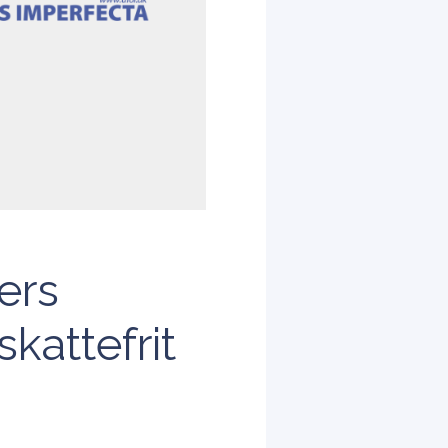
ers
kattefrit