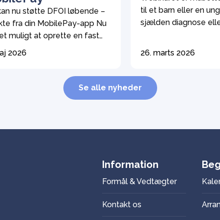
til et barn eller en u
kan nu støtte DFOI løbende –
sjælden diagnose elle
kte fra din MobilePay-app Nu
handicap, som har bru
et muligt at oprette en fast
støtte i skolen. Webina
dlig donation til DFOI via
aj 2026
26. marts 2026
handle om mulighede
ilePay. Du vælger selv
supplerende undervis
bet, og du kan til enhver tid
specialundervisning o
ge din donation igen – ingen
Se alle nyheder
er Lise-Lotte Wibe, s
ing, ingen bureaukrati. Du
af Forældrerådgivning
er din donation til MobilePay-
og Forældre. Webinar
er 222 85 – det er […]
på Zoom den 15. […]
Information
Beg
Formål & Vedtægter
Kale
Kontakt os
Arra