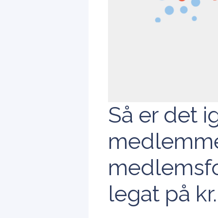
Så er det ig
medlemmer
medlemsfor
legat på kr