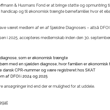
ffmann & Husmans Fond er at bringe støtte og opmuntring t
ndicap og til økonomisk trængte børnefamilier, hvor ét eller
have været medlem af en af Sjældne Diagnosers – altså DFOI 
osen i 2025, accepteres medlemskab inden den 30. september
diagnose, som er økonomisk trængte
re børn med en sjælden diagnose, hvor familien er økonomisk 
e dansk CPR-nummer og være registreret hos SKAT
lem af DFOI i 2024 og 2025
e ansøgninger ind end der er mulighed for at uddele.
legat