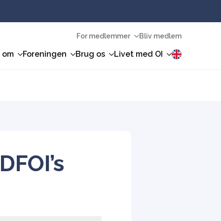
For medlemmer
Bliv medlem
n om
Foreningen
Brug os
Livet med OI
 DFOI’s