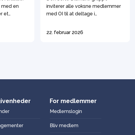
ng med en
inviterer alle voksne medlemmer
r et
med OI til at deltage i
g for særlig
forestillingen Crip i København
ret vil
lørdag den 2. maj 2026 kl.14. Vi ser
22. februar 2026
rne for
forestillingen sammen og drikke
ning og
en kop kaffe/te bagefter på en
g underviser
nærliggende café. Det hele er
om er leder
kørestolsegnet. Crip handler om
en i Skole
at være en person med handicap.
et afholdes
Det handler om at leve […]
ivenheder
For medlemmer
nder
Medlemslogin
ngementer
Bliv medlem