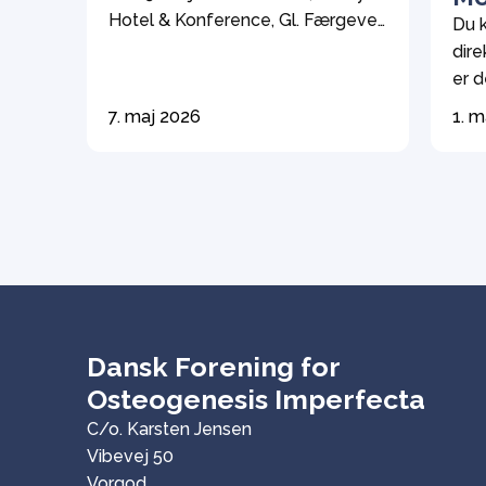
Hotel & Konference, Gl. Færgevej
Du 
30, 7000 Fredericia. Dagsorden
dire
ifølge vedtægterne Valg af
er d
dirigent og stemmetællere
måne
7. maj 2026
1. m
Formandens beretning
Mob
Fremlæggelse af regnskab til
belø
godkendelse Herunder
opsi
fastsættelse af kontingent.
bind
Bestyrelsen foreslår flg. fra 2027
send
Aktiv-medlem (person med OI og
numm
1. grads slægtninge) […]
Dansk Forening for
Osteogenesis Imperfecta
C/o. Karsten Jensen
Vibevej 50
Vorgod