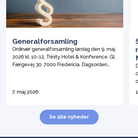
Generalforsamling
Ordinær generalforsamling lørdag den 9. maj
2026 kl. 10-12, Trinity Hotel & Konference, Gl.
Færgevej 30, 7000 Fredericia. Dagsorden
D
ifølge vedtægterne Valg af dirigent og
d
stemmetællere Formandens beretning
o
Fremlæggelse af regnskab til godkendelse
v
7. maj 2026
1
Herunder fastsættelse af kontingent.
k
Bestyrelsen foreslår flg. fra 2027 Aktiv-
i
medlem (person med OI og 1. grads
d
Se alle nyheder
slægtninge) […]
d