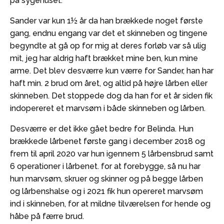
på sygehuset.
Sander var kun 1½ år da han brækkede noget første
gang, endnu engang var det et skinneben og tingene
begyndte at gå op for mig at deres forløb var så ulig
mit, jeg har aldrig haft brækket mine ben, kun mine
arme. Det blev desværre kun værre for Sander, han har
haft min. 2 brud om året, og altid på højre lårben eller
skinneben. Det stoppede dog da han for et år siden fik
indopereret et marvsøm i både skinneben og lårben.
Desværre er det ikke gået bedre for Belinda. Hun
brækkede lårbenet første gang i december 2018 og
frem til april 2020 var hun igennem 5 lårbensbrud samt
6 operationer i lårbenet. for at forebygge, så nu har
hun marvsøm, skruer og skinner og på begge lårben
og lårbenshalse og i 2021 fik hun opereret marvsøm
ind i skinneben, for at mildne tilværelsen for hende og
håbe på færre brud.