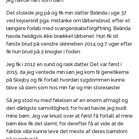
jeg havde haft som barn.
Det stolede jeg på og fik min datter Belinda i uge 37
ved kejsersnit pga. mistanke om lårbensbrud, efter et
længere forløb med svangerskabsforgiftning. Belinda
havde heldigvis ikke brækket lårbenet. Hun fik sit
første brud på venstre skinneben 2014 og 7 uger efter
fik hun brud på 2 knogler i foden.
Jeg fik i 2012 en sund og rask datter. Det var først i
2015, da jeg ventede min søn jeg kom til genetikerne
på Skejby og fik fortalt hvordan sygdommen kunne
blive så slem som hos min far og min storesøster.
Så jeg stod nu med følelsen af en enorm afmagt og
den dårligste samvittighed, for hvad havde jeg budt
mine børn. Jeg var knust over at først få fortalt at mine
børn ikke fik det slemt, for derefter få at vide at de
faktisk ville kunne leve det meste af deres barndom