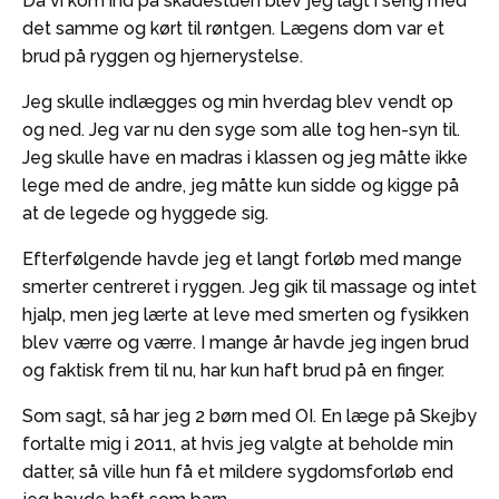
Da vi kom ind på skadestuen blev jeg lagt i seng med
det samme og kørt til røntgen. Lægens dom var et
brud på ryggen og hjernerystelse.
Jeg skulle indlægges og min hverdag blev vendt op
og ned. Jeg var nu den syge som alle tog hen-syn til.
Jeg skulle have en madras i klassen og jeg måtte ikke
lege med de andre, jeg måtte kun sidde og kigge på
at de legede og hyggede sig.
Efterfølgende havde jeg et langt forløb med mange
smerter centreret i ryggen. Jeg gik til massage og intet
hjalp, men jeg lærte at leve med smerten og fysikken
blev værre og værre. I mange år havde jeg ingen brud
og faktisk frem til nu, har kun haft brud på en finger.
Som sagt, så har jeg 2 børn med OI. En læge på Skejby
fortalte mig i 2011, at hvis jeg valgte at beholde min
datter, så ville hun få et mildere sygdomsforløb end