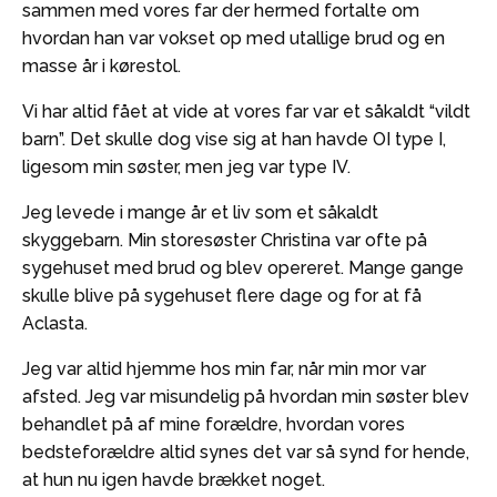
sammen med vores far der hermed fortalte om
hvordan han var vokset op med utallige brud og en
masse år i kørestol.
Vi har altid fået at vide at vores far var et såkaldt “vildt
barn”. Det skulle dog vise sig at han havde OI type I,
ligesom min søster, men jeg var type IV.
Jeg levede i mange år et liv som et såkaldt
skyggebarn. Min storesøster Christina var ofte på
sygehuset med brud og blev opereret. Mange gange
skulle blive på sygehuset flere dage og for at få
Aclasta.
Jeg var altid hjemme hos min far, når min mor var
afsted. Jeg var misundelig på hvordan min søster blev
behandlet på af mine forældre, hvordan vores
bedsteforældre altid synes det var så synd for hende,
at hun nu igen havde brækket noget.