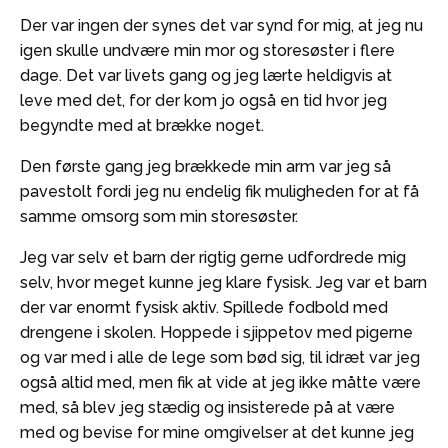
Der var ingen der synes det var synd for mig, at jeg nu
igen skulle undvære min mor og storesøster i flere
dage. Det var livets gang og jeg lærte heldigvis at
leve med det, for der kom jo også en tid hvor jeg
begyndte med at brække noget.
Den første gang jeg brækkede min arm var jeg så
pavestolt fordi jeg nu endelig fik muligheden for at få
samme omsorg som min storesøster.
Jeg var selv et barn der rigtig gerne udfordrede mig
selv, hvor meget kunne jeg klare fysisk. Jeg var et barn
der var enormt fysisk aktiv. Spillede fodbold med
drengene i skolen. Hoppede i sjippetov med pigerne
og var med i alle de lege som bød sig, til idræt var jeg
også altid med, men fik at vide at jeg ikke måtte være
med, så blev jeg stædig og insisterede på at være
med og bevise for mine omgivelser at det kunne jeg