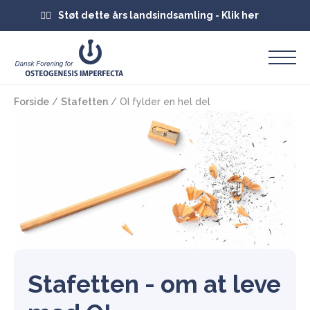
Støt dette års landsindsamling - Klik her
Forside
/
Stafetten
/
OI fylder en hel del
Stafetten - om at leve