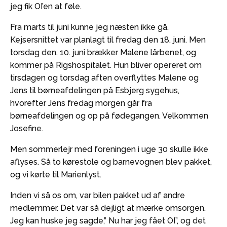
jeg fik OI’en at føle.
Fra marts til juni kunne jeg næsten ikke gå.
Kejsersnittet var planlagt til fredag den 18. juni. Men
torsdag den. 10. juni brækker Malene lårbenet, og
kommer på Rigshospitalet. Hun bliver opereret om
tirsdagen og torsdag aften overflyttes Malene og
Jens til børneafdelingen på Esbjerg sygehus,
hvorefter Jens fredag morgen går fra
børneafdelingen og op på fødegangen. Velkommen
Josefine.
Men sommerlejr med foreningen i uge 30 skulle ikke
aflyses. Så to kørestole og barnevognen blev pakket,
og vi kørte til Marienlyst.
Inden vi så os om, var bilen pakket ud af andre
medlemmer. Det var så dejligt at mærke omsorgen.
Jeg kan huske jeg sagde,” Nu har jeg fået OI”, og det