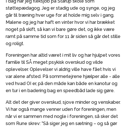
I dag har jeg fleksjob på Starup skole som
støttepædagog. Jeg er stadig ude og synge, og jeg
går til træning hver uge for at holde mig selv i gang.
Malene og jeg har haft en vinter hvor vi har brækket
noget på skift, så kan vi bare gøre det, og ikke være
ramt på samme tid som for 11 år siden så går det stille
og roligt.
Foreningen har altid været i mit liv og har hjulpet vores
familie til SÅ meget psykisk overskud og vilde
oplevelser. Oplevelser vi aldrig ville have fået hvis vi
var alene afsted. På sommerlejrene hjælper alle - alle
ved hvad OI er, på den måde kan både en kanotur og
en tur i en badering bag en speedbåd lade sig gøre.
Alt det der giver overskud, sjove minder og venskaber.
Vi har også mange venner uden for foreningen, men
når vi er sammen med nogle i foreningen, så sker det
som Rune skrev: ”Så siger jeg en sætning – og så gør