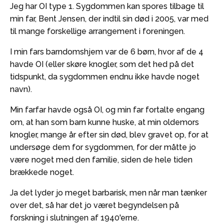
Jeg har OI type 1. Sygdommen kan spores tilbage til
min far, Bent Jensen, der indtil sin død i 2005, var med
til mange forskellige arrangement i foreningen.
I min fars barndomshjem var de 6 børn, hvor af de 4
havde OI (eller skøre knogler, som det hed på det
tidspunkt, da sygdommen endnu ikke havde noget
navn).
Min farfar havde også OI, og min far fortalte engang
om, at han som barn kunne huske, at min oldemors
knogler, mange år efter sin død, blev gravet op, for at
undersøge dem for sygdommen, for der måtte jo
være noget med den familie, siden de hele tiden
brækkede noget.
Ja det lyder jo meget barbarisk, men når man tænker
over det, så har det jo været begyndelsen på
forskning i slutningen af 1940'erne.