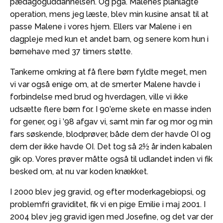
pædagoguddannelsen. Og pga. Malenes planlagte
operation, mens jeg læste, blev min kusine ansat til at
passe Malene i vores hjem. Ellers var Malene i en
dagpleje med kun et andet barn, og senere kom hun i
børnehave med 37 timers støtte.
Tankerne omkring at få flere børn fyldte meget, men
vi var også enige om, at de smerter Malene havde i
forbindelse med brud og hverdagen, ville vi ikke
udsætte flere børn for. I 90’erne skete en masse inden
for gener, og i ’98 afgav vi, samt min far og mor og min
fars søskende, blodprøver, både dem der havde OI og
dem der ikke havde OI. Det tog så 2½ år inden kabalen
gik op. Vores prøver måtte også til udlandet inden vi fik
besked om, at nu var koden knækket.
I 2000 blev jeg gravid, og efter moderkagebiopsi, og
problemfri graviditet, fik vi en pige Emilie i maj 2001. I
2004 blev jeg gravid igen med Josefine, og det var der