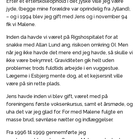
Efter et efterskoleophold i det jyske ville jeg være
jyde, (begge mine forældre var oprindelig fra Jylland),
– og i 1994 blev jeg gift med Jens og i november 94
fik vi Malene.
Inden da havde vi været på Rigshospitalet for at
snakke med Allan Lund ang. risikoen omkring OI. Men
når jeg ikke havde det mere end jeg havde, så skulle vi
ikke være bekymret. Graviditeten gik helt uden
problemer, trods fuldtids arbejde i en vuggestue.
Lægerne i Esbjerg mente dog, at et kejsersnit ville
være på sin rette plads.
Jens havde inden vi blev gift, været med på
foreningens første voksenkursus, samt et årsmøde, og
uha det var jeg glad for. For med Malene fulgte en
masse brud, søvnløse nætter og indlæggelser.
Fra 1996 til 1999 gennemførte jeg