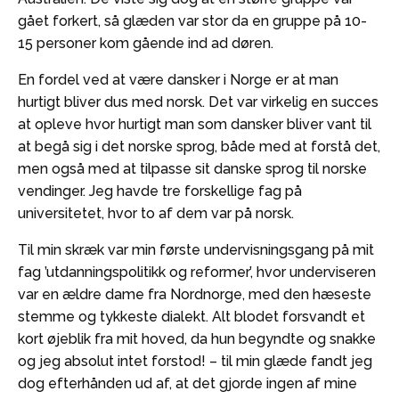
gået forkert, så glæden var stor da en gruppe på 10-
15 personer kom gående ind ad døren.
En fordel ved at være dansker i Norge er at man
hurtigt bliver dus med norsk. Det var virkelig en succes
at opleve hvor hurtigt man som dansker bliver vant til
at begå sig i det norske sprog, både med at forstå det,
men også med at tilpasse sit danske sprog til norske
vendinger. Jeg havde tre forskellige fag på
universitetet, hvor to af dem var på norsk.
Til min skræk var min første undervisningsgang på mit
fag ’utdanningspolitikk og reformer’, hvor underviseren
var en ældre dame fra Nordnorge, med den hæseste
stemme og tykkeste dialekt. Alt blodet forsvandt et
kort øjeblik fra mit hoved, da hun begyndte og snakke
og jeg absolut intet forstod! – til min glæde fandt jeg
dog efterhånden ud af, at det gjorde ingen af mine