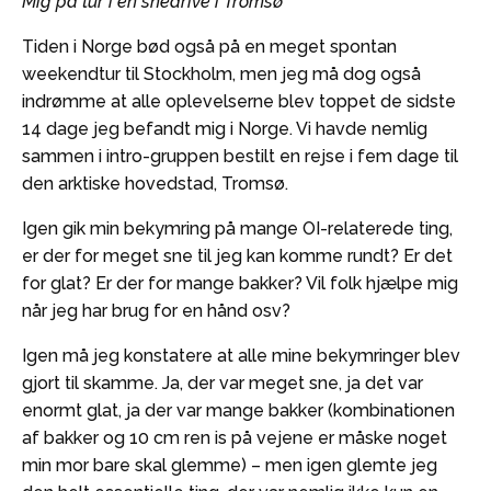
Mig på tur i en snedrive i Tromsø
Tiden i Norge bød også på en meget spontan
weekendtur til Stockholm, men jeg må dog også
indrømme at alle oplevelserne blev toppet de sidste
14 dage jeg befandt mig i Norge. Vi havde nemlig
sammen i intro-gruppen bestilt en rejse i fem dage til
den arktiske hovedstad, Tromsø.
Igen gik min bekymring på mange OI-relaterede ting,
er der for meget sne til jeg kan komme rundt? Er det
for glat? Er der for mange bakker? Vil folk hjælpe mig
når jeg har brug for en hånd osv?
Igen må jeg konstatere at alle mine bekymringer blev
gjort til skamme. Ja, der var meget sne, ja det var
enormt glat, ja der var mange bakker (kombinationen
af bakker og 10 cm ren is på vejene er måske noget
min mor bare skal glemme) – men igen glemte jeg