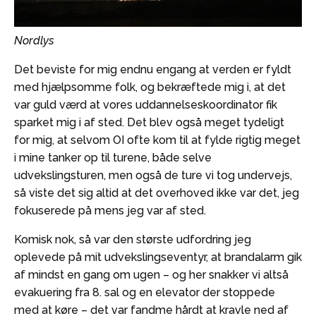
Nordlys
Det beviste for mig endnu engang at verden er fyldt
med hjælpsomme folk, og bekræftede mig i, at det
var guld værd at vores uddannelseskoordinator fik
sparket mig i af sted. Det blev også meget tydeligt
for mig, at selvom OI ofte kom til at fylde rigtig meget
i mine tanker op til turene, både selve
udvekslingsturen, men også de ture vi tog undervejs,
så viste det sig altid at det overhoved ikke var det, jeg
fokuserede på mens jeg var af sted.
Komisk nok, så var den største udfordring jeg
oplevede på mit udvekslingseventyr, at brandalarm gik
af mindst en gang om ugen – og her snakker vi altså
evakuering fra 8. sal og en elevator der stoppede
med at køre – det var fandme hårdt at kravle ned af