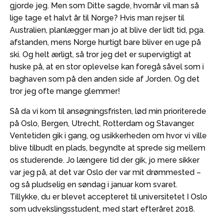
gjorde jeg. Men som Ditte sagde, hvornår vil man så
lige tage et halvt år til Norge? Hvis man rejser til
Australien, planlægger man jo at blive der lidt tid, pga.
afstanden, mens Norge hurtigt bare bliver en uge på
ski. Og helt ærligt, så tror jeg det er supervigtigt at
huske på, at en stor oplevelse kan foregå såvel som i
baghaven som på den anden side af Jorden. Og det
tror jeg ofte mange glemmer!
Så da vi kom til ansøgningsfristen, lød min prioriterede
på Oslo, Bergen, Utrecht, Rotterdam og Stavanger.
Ventetiden gik i gang, og usikkerheden om hvor vi ville
blive tilbudt en plads, begyndte at sprede sig mellem
os studerende. Jo længere tid der gik, jo mere sikker
var jeg på, at det var Oslo der var mit drømmested –
og så pludselig en søndag i januar kom svaret.
Tillykke, du er blevet accepteret til universitetet I Oslo
som udvekslingsstudent, med start efteråret 2018.