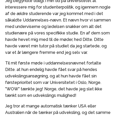
Jeg begyndte tidligt i min tid på universitetet at
interessere mig for studenterpolitik, og igennem nogle
af de ældre studerende var jeg kommet med i det
såkaldte Uddannelses-nævn. Et nævn hvor vi sammen
med underviserne og ledelsen snakker om alt det
studienære på vores specifikke studie. En af dem som
havde hevet mig med til de møder, hed Ditte. Ditte
havde været min tutor på studiet da jeg startede, og
var et år længere fremme end jeg selv var.
Til mit første møde i uddannelsesnævnet fortalte
Ditte. at hun endelig havde fået svar på hendes
udvekslingsansøgning, og at hun havde fået sin
førsteprioritet som var Universitetet i Oslo, Norge.
”WOW” tænkte jeg! Norge, det havde jeg slet ikke
tænkt som en udvekslings mulighed!
Jeg tror at mange automatisk tænker USA eller
Australien når de tænker på udveksling, og det samme