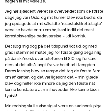
nøglen til mit værelse.
Jeg har sjældent været så overvældet som de første
dage jeg var i Oslo, og mit humør blev ikke bedre, da
jeg opdagede at mit såkaldte ”rullestolstilrettelagte”
værelse havde en 10 cm høj kant indtil det mest
kørestolsvenlige badeværelse – lidt komisk.
Det slog mig dog på det tidspunkt lidt ud, og med
gråd i stemmen måtte jeg for første gang begå mig
på dansk/norsk over telefonen til SIO, og forklare
dem at det altså langt fra var holdbart i længden.
Deres løsning blev en rampe det tog de første fem
cm af kanten, og det var ligesom det – min ’glæde’
blev dog heller ikke mindre da jeg den første nat
kunne konstatere at min hoveddør ikke kunne låses,
typisk!
Min redning skulle vise sig at være en sød norsk pige