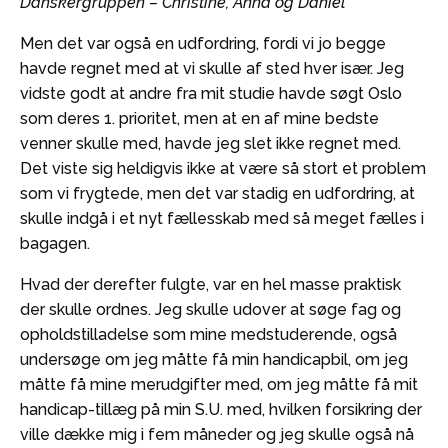
Danskergruppen – Christine, Anna og Daniel
Men det var også en udfordring, fordi vi jo begge
havde regnet med at vi skulle af sted hver især. Jeg
vidste godt at andre fra mit studie havde søgt Oslo
som deres 1. prioritet, men at en af mine bedste
venner skulle med, havde jeg slet ikke regnet med.
Det viste sig heldigvis ikke at være så stort et problem
som vi frygtede, men det var stadig en udfordring, at
skulle indgå i et nyt fællesskab med så meget fælles i
bagagen.
Hvad der derefter fulgte, var en hel masse praktisk
der skulle ordnes. Jeg skulle udover at søge fag og
opholdstilladelse som mine medstuderende, også
undersøge om jeg måtte få min handicapbil, om jeg
måtte få mine merudgifter med, om jeg måtte få mit
handicap-tillæg på min S.U. med, hvilken forsikring der
ville dække mig i fem måneder og jeg skulle også nå