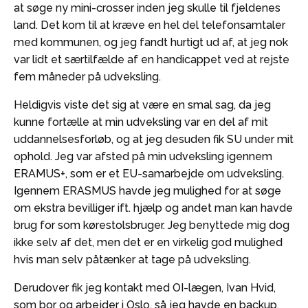
at søge ny mini-crosser inden jeg skulle til fjeldenes
land. Det kom til at kræve en hel del telefonsamtaler
med kommunen, og jeg fandt hurtigt ud af, at jeg nok
var lidt et særtilfælde af en handicappet ved at rejste
fem måneder på udveksling.
Heldigvis viste det sig at være en smal sag, da jeg
kunne fortælle at min udveksling var en del af mit
uddannelsesforløb, og at jeg desuden fik SU under mit
ophold. Jeg var afsted på min udveksling igennem
ERAMUS+, som er et EU-samarbejde om udveksling.
Igennem ERASMUS havde jeg mulighed for at søge
om ekstra bevilliger ift. hjælp og andet man kan havde
brug for som kørestolsbruger. Jeg benyttede mig dog
ikke selv af det, men det er en virkelig god mulighed
hvis man selv påtænker at tage på udveksling.
Derudover fik jeg kontakt med OI-lægen, Ivan Hvid,
som bor og arbejder i Oslo, så jeg havde en backup,