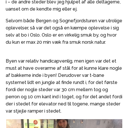
i – de andre steder blev jeg hjulpet af alle deltagerne,
uanset om de kendte mig eller ej.
Selvom både Bergen og Sognefjordsturen var utrolige
oplevelser, så var det også en kæmpe oplevelse i sig
selv at bo i Oslo. Oslo er en virkelig smuk by, og hvor
du kun er max 20 min væk fra smuk norsk natur.
Byen var relativ handicapvenlig, men igen var det et
must at have overarme af stål for at kunne klare nogle
af bakkerne inde i byen! Derudover var t-bane
systemet lidt en jungle at finde rundt i, for det første
fordi der nogle steder var 30 cm mellem tog og
perron og 10 cm kant ind i toget, og for det andet fordi
der i stedet for elevator ned til togene, mange steder
var stjejle ramper i stedet.