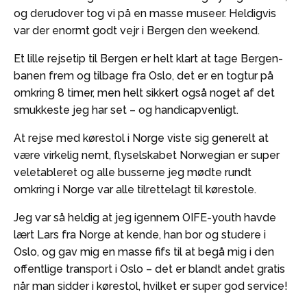
og derudover tog vi på en masse museer. Heldigvis
var der enormt godt vejr i Bergen den weekend.
Et lille rejsetip til Bergen er helt klart at tage Bergen-
banen frem og tilbage fra Oslo, det er en togtur på
omkring 8 timer, men helt sikkert også noget af det
smukkeste jeg har set – og handicapvenligt.
At rejse med kørestol i Norge viste sig generelt at
være virkelig nemt, flyselskabet Norwegian er super
veletableret og alle busserne jeg mødte rundt
omkring i Norge var alle tilrettelagt til kørestole.
Jeg var så heldig at jeg igennem OIFE-youth havde
lært Lars fra Norge at kende, han bor og studere i
Oslo, og gav mig en masse fifs til at begå mig i den
offentlige transport i Oslo – det er blandt andet gratis
når man sidder i kørestol, hvilket er super god service!