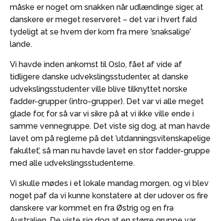
måske er noget om snakken når udlændinge siger, at
danskere er meget reserveret – det var i hvert fald
tydeligt at se hvem der kom fra mere ’snaksalige’
lande.
Vi havde inden ankomst til Oslo, fået af vide af
tidligere danske udvekslingsstudenter, at danske
udvekslingsstudenter ville blive tilknyttet norske
fadder-grupper (intro-grupper). Det var vi alle meget
glade for, for så var vi sikre på at vi ikke ville ende i
samme vennegruppe. Det viste sig dog, at man havde
lavet om på reglerne på det ’utdanningsvitenskapelige
fakultet’, så man nu havde lavet en stor fadder-gruppe
med alle udvekslingsstudenterne.
Vi skulle mødes i et lokale mandag morgen, og vi blev
noget paf da vi kunne konstatere at der udover os fire
danskere var kommet en fra Østrig og en fra
Australien. De viste sig dog at en større gruppe var