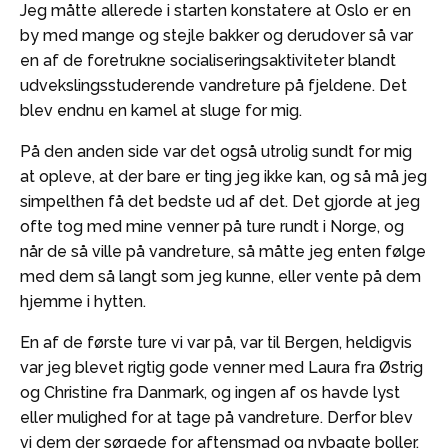
Jeg måtte allerede i starten konstatere at Oslo er en
by med mange og stejle bakker og derudover så var
en af de foretrukne socialiseringsaktiviteter blandt
udvekslingsstuderende vandreture på fjeldene. Det
blev endnu en kamel at sluge for mig.
På den anden side var det også utrolig sundt for mig
at opleve, at der bare er ting jeg ikke kan, og så må jeg
simpelthen få det bedste ud af det. Det gjorde at jeg
ofte tog med mine venner på ture rundt i Norge, og
når de så ville på vandreture, så måtte jeg enten følge
med dem så langt som jeg kunne, eller vente på dem
hjemme i hytten.
En af de første ture vi var på, var til Bergen, heldigvis
var jeg blevet rigtig gode venner med Laura fra Østrig
og Christine fra Danmark, og ingen af os havde lyst
eller mulighed for at tage på vandreture. Derfor blev
vi dem der sørgede for aftensmad og nybagte boller,