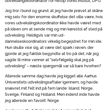
udvekslingskoordinator for netop vores institut, DPU.
Jeg tror i bund og grund, at jeg havde prøvet at skåne
mig selv for den enorme skuffelse det ville være, hvis
vores udvekslingskoordinator ikke havde været med
på ideen om at sende mig og min kørestol af sted på
udveksling. Heldigvis var min ud-
dannelseskoordinators virkelig begejstret for min ide.
Hun skulle vise sig, at være det spark i røven, der
gjorde at jeg faktisk begyndte at tro på det, når jeg
sagde til mine venner at ”selvfølgelig skal jeg på
udveksling” – næste spørgsmål var så bare hvorhen?
Allerede samme dag havde jeg kigget alle Aarhus
Universitets udvekslingsaftaler igennem, og havde
snævret mit felt ind på fem lande: Island, Norge,
Sverige, Finland og Holland. Men inderst inde havde
jeg allerede en favorit: Norge.