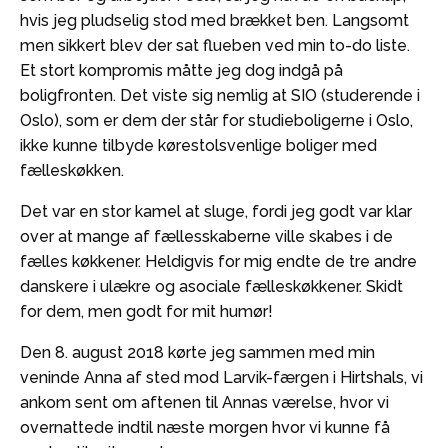
hvis jeg pludselig stod med brækket ben. Langsomt
men sikkert blev der sat flueben ved min to-do liste.
Et stort kompromis måtte jeg dog indgå på
boligfronten. Det viste sig nemlig at SIO (studerende i
Oslo), som er dem der står for studieboligerne i Oslo,
ikke kunne tilbyde kørestolsvenlige boliger med
fælleskøkken.
Det var en stor kamel at sluge, fordi jeg godt var klar
over at mange af fællesskaberne ville skabes i de
fælles køkkener. Heldigvis for mig endte de tre andre
danskere i ulækre og asociale fælleskøkkener. Skidt
for dem, men godt for mit humør!
Den 8. august 2018 kørte jeg sammen med min
veninde Anna af sted mod Larvik-færgen i Hirtshals, vi
ankom sent om aftenen til Annas værelse, hvor vi
overnattede indtil næste morgen hvor vi kunne få