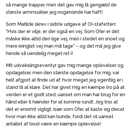
så mange trapper, men det gav mig til gengæld de
største armmuskler jeg nogensinde har haft!
Som Matilde skrev i sidste udgave af OI-stafetten:
”Hvis der er vilje, er der også en vej. Som OI’er er det
måske ikke altid den lige vej, men i stedet en snoet og
mere kringlet vej man må tage” – og det må jeg give
hende så uendelig meget ret i!
Mit udvekslingseventyr gav mig mange oplevelser og
opdagelser, men den største opdagelse for mig, var
helt afgjort at finde ud af, hvor meget jeg egentlig er i
stand til at klare. Det har givet mig en kæmpe tro på at
verden er et godt sted, uanset om man har brug for én
hånd eller ti hænder for at komme rundt. Jeg tror, at
det er enormt vigtigt, især som OI’er, at kaste sig derud
hvor man ikke altid kan bunde, fordi det vil uanset
antallet af brud være en kæmpe oplevelse!