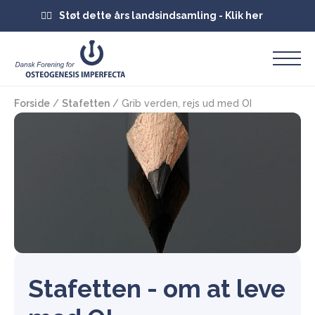
Støt dette års landsindsamling - Klik her
Forside
/
Stafetten
/
Grib verden, rejs ud med OI
Stafetten - om at leve