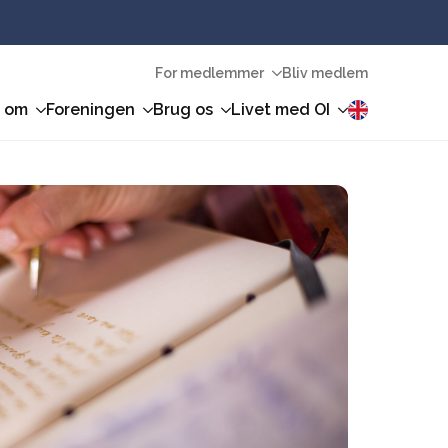
For medlemmer
Bliv medlem
n om
Foreningen
Brug os
Livet med OI