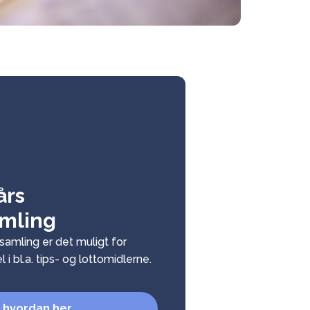
års
amling
samling er det muligt for
 i bl.a. tips- og lottomidlerne.
 hvordan her