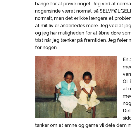
bange for at prøve noget. Jeg ved at normalt
nogensinde været normal, så SELVFØLGELIG 
normalt, men det er ikke længere et proble
at mit liv er anderledes mere. Jeg ved at j
og jeg har muligheden for at åbne døre som
trist når jeg tænker på fremtiden. Jeg føler
for nogen.
En 
med
ven
OI.
at 
med
nog
Det
sid
tanker om et emne og gerne vil dele dem me