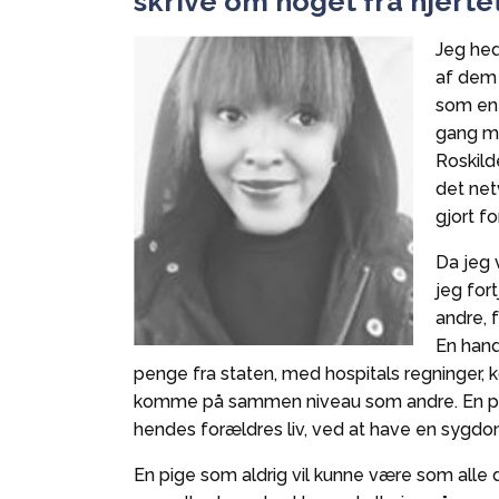
skrive om noget fra hjertet
Jeg he
af dem
som en a
gang me
Roskild
det net
gjort fo
Da jeg 
jeg for
andre, 
En han
penge fra staten, med hospitals regninger, k
komme på sammen niveau som andre. En pig
hendes forældres liv, ved at have en sygdo
En pige som aldrig vil kunne være som alle 