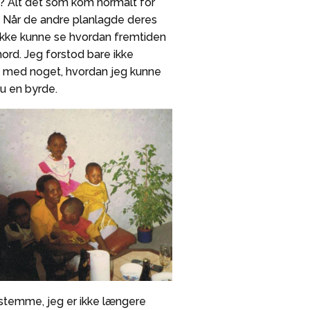
? Alt det som kom normalt for
. Når de andre planlagde deres
t ikke kunne se hvordan fremtiden
ord. Jeg forstod bare ikke
g med noget, hvordan jeg kunne
u en byrde.
 stemme, jeg er ikke længere