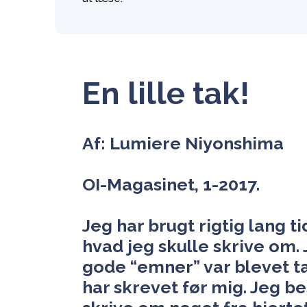
En lille tak!
Af: Lumiere Niyonshima
OI-Magasinet, 1-2017.
Jeg har brugt rigtig lang ti
hvad jeg skulle skrive om. J
gode “emner” var blevet ta
har skrevet før mig. Jeg b