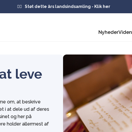
Støt dette års landsindsamling - Klik her
Nyheder
Vide
at leve
e om, at beskrive
et i at dele ud af deres
asinet og her på
re holder allermest af