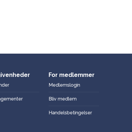
ivenheder
For medlemmer
nder
Medlemslogin
ngementer
Bliv medlem
Handelsbetingelser