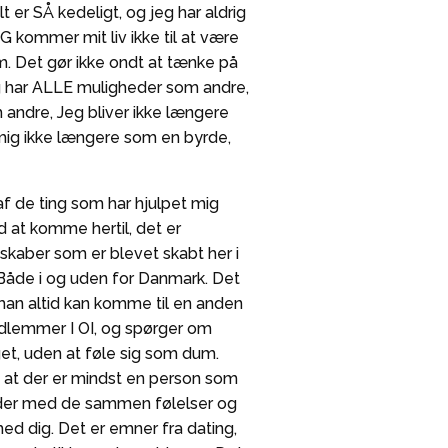
 er SÅ kedeligt, og jeg har aldrig
kommer mit liv ikke til at være
m. Det gør ikke ondt at tænke på
eg har ALLE muligheder som andre,
 andre, Jeg bliver ikke længere
 mig ikke længere som en byrde,
af de ting som har hjulpet mig
 at komme hertil, det er
skaber som er blevet skabt her i
 Både i og uden for Danmark. Det
man altid kan komme til en anden
lemmer I OI, og spørger om
et, uden at føle sig som dum.
 at der er mindst en person som
der med de sammen følelser og
d dig. Det er emner fra dating,