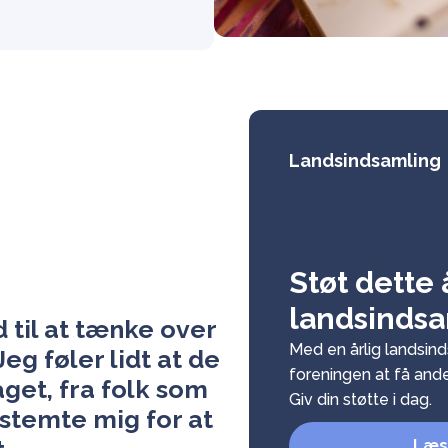
Landsindsamling
Støt dette 
landsinds
d til at tænke over
Med en årlig landsind
eg føler lidt at de
foreningen at få andel
get, fra folk som
Giv din støtte i dag.
estemte mig for at
Læs