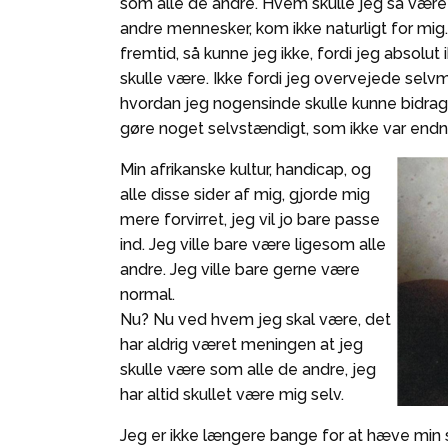
som alle de andre. Hvem skulle jeg så være
andre mennesker, kom ikke naturligt for mig
fremtid, så kunne jeg ikke, fordi jeg absolu
skulle være. Ikke fordi jeg overvejede selvm
hvordan jeg nogensinde skulle kunne bidra
gøre noget selvstændigt, som ikke var endn
Min afrikanske kultur, handicap, og
alle disse sider af mig, gjorde mig
mere forvirret, jeg vil jo bare passe
ind. Jeg ville bare være ligesom alle
andre. Jeg ville bare gerne være
normal.
Nu? Nu ved hvem jeg skal være, det
har aldrig været meningen at jeg
skulle være som alle de andre, jeg
har altid skullet være mig selv.
Jeg er ikke længere bange for at hæve min