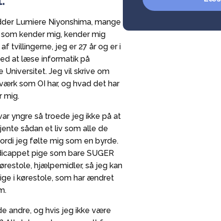
.
dder Lumiere Niyonshima, mange
 som kender mig, kender mig
f tvillingerne, jeg er 27 år og er i
d at læse informatik på
e Universitet. Jeg vil skrive om
værk som OI har, og hvad det har
r mig.
var yngre så troede jeg ikke på at
tjente sådan et liv som alle de
fordi jeg følte mig som en byrde.
dicappet pige som bare SUGER
ørestole, hjælpemidler, så jeg kan
e i kørestole, som har ændret
m.
de andre, og hvis jeg ikke være