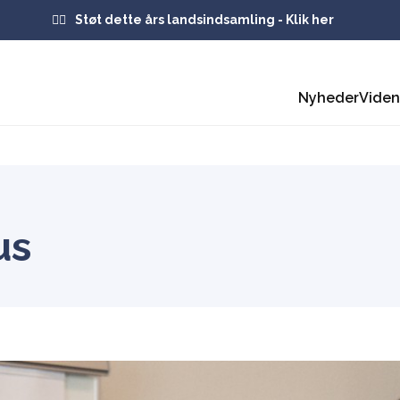
Støt dette års landsindsamling - Klik her
Nyheder
Vide
us