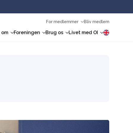
For medlemmer
Bliv medlem
n om
Foreningen
Brug os
Livet med OI