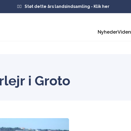
Støt dette års landsindsamling - Klik her
Nyheder
Vide
ejr i Groto