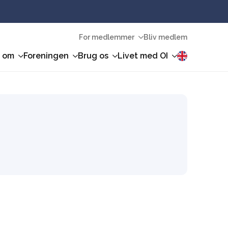
For medlemmer
Bliv medlem
n om
Foreningen
Brug os
Livet med OI